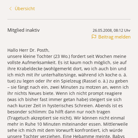
Übersicht
Mitglied inaktiv
26.05.2008, 08:12 Uhr
Beitrag melden
Hallo Herr Dr. Posth,
unsere kleine Tochter (23 Wo.) fordert seit Wochen meine
vollste Aufmerksamkeit. Es ist kaum noch möglich, sie auf
ihre Krabeldecke (wohlgemerkt dort, wo ich auch bin und
ich mich mit ihr unterhalte/singe, während ich koche o. ä.
tue) zu legen oder ihr ein Spielzeug (Rassel o. ä.) zu geben
– sie fängt nach ein, zwei Minuten zu motzen an, wenn ich
ihr nichts Neues biete. Wenn ich nicht prompt reagiere
(was ich bisher fast immer getan habe) steigert sie sich
nach kurzer Zeit in hysterisches Schreien. Abends ist es
besonder schlimm: Da hilft dann nur noch tragen
(Tragetuch akzeptiert sie nicht). Wir können nicht einmal
mehr in Ruhe 10 Minuten miteinander essen. Mittlerweile
sehe ich mich mit dem Vorwurft konfrontiert, ich würde
unsere Tochter verziehen. Eine Hebamme meinte, Babys