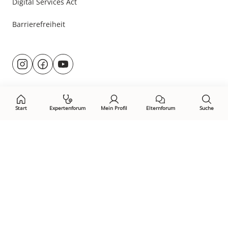
Digital Services Act
Barrierefreiheit
Besuche
@rund.ums.baby
facebook.com/rundumsbaby.de
youtube.com/@rundumsbaby_
uns
auf:
Start
Expertenforum
Mein Profil
Elternforum
Suche
Öffne Privacy-Manager