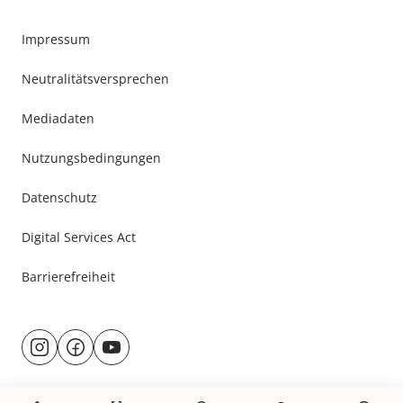
Impressum
Neutralitätsversprechen
Mediadaten
Nutzungsbedingungen
Datenschutz
Digital Services Act
Barrierefreiheit
Besuche
@rund.ums.baby
facebook.com/rundumsbaby.de
youtube.com/@rundumsbaby_
uns
auf: