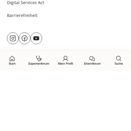
Digital Services Act
Barrierefreiheit
Besuche
@rund.ums.baby
facebook.com/rundumsbaby.de
youtube.com/@rundumsbaby_
uns
auf:
Start
Expertenforum
Mein Profil
Elternforum
Suche
Öffne Privacy-Manager