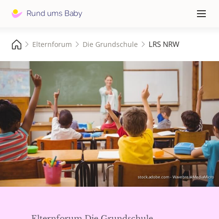
Hauptna
≡
LRS NRW
Elternforum
Die Grundschule
stock.adobe.com - WavebreakMediaMicro
Elternforum Die Grundschule