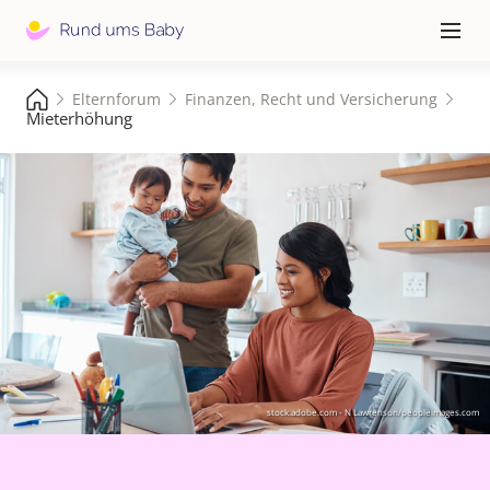
Hauptna
≡
Elternforum
Finanzen, Recht und Versicherung
Mieterhöhung
stock.adobe.com - N Lawrenson/peopleimages.com