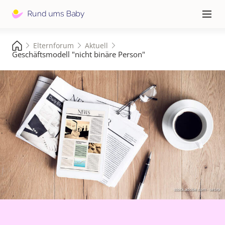
Hauptna
≡
Elternforum
Aktuell
Geschäftsmodell "nicht binäre Person"
stock.adobe.com - sebra