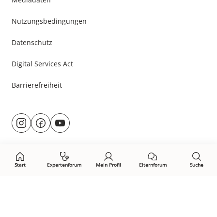
Nutzungsbedingungen
Datenschutz
Digital Services Act
Barrierefreiheit
Besuche
@rund.ums.baby
facebook.com/rundumsbaby.de
youtube.com/@rundumsbaby_
uns
auf:
Start
Expertenforum
Mein Profil
Elternforum
Suche
Öffne Privacy-Manager