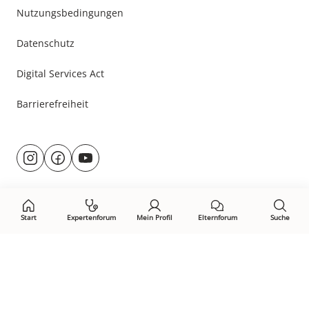
Nutzungsbedingungen
Datenschutz
Digital Services Act
Barrierefreiheit
Besuche
@rund.ums.baby
facebook.com/rundumsbaby.de
youtube.com/@rundumsbaby_
uns
auf:
Start
Expertenforum
Mein Profil
Elternforum
Suche
Öffne Privacy-Manager