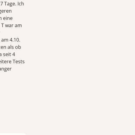
27 Tage. Ich
ngeren
h eine
. T war am
r
 am 4.10.
en als ob
 seit 4
itere Tests
anger