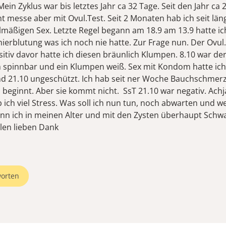
Mein Zyklus war bis letztes Jahr ca 32 Tage. Seit den Jahr ca 
ht messe aber mit Ovul.Test. Seit 2 Monaten hab ich seit lä
lmäßigen Sex. Letzte Regel begann am 18.9 am 13.9 hatte ic
mierblutung was ich noch nie hatte. Zur Frage nun. Der Ovul
sitiv davor hatte ich diesen bräunlich Klumpen. 8.10 war de
m spinnbar und ein Klumpen weiß. Sex mit Kondom hatte ich
d 21.10 ungeschützt. Ich hab seit ner Woche Bauchschmerz
beginnt. Aber sie kommt nicht. SsT 21.10 war negativ. Achja
ich viel Stress. Was soll ich nun tun, noch abwarten und we
n ich in meinen Alter und mit den Zysten überhaupt Schw
len lieben Dank
orten