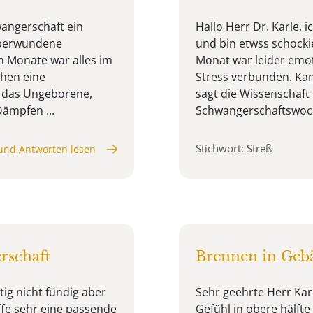
wangerschaft ein
Hallo Herr Dr. Karle, 
 überwundene
und bin etwss schockie
en Monate war alles im
Monat war leider emot
chen eine
Stress verbunden. Ka
m das Ungeborene,
sagt die Wissenschaft 
Dämpfen ...
Schwangerschaftswoche
Stichwort: Streß
und Antworten lesen
rschaft
Brennen in Gebä
ig nicht fündig aber
Sehr geehrte Herr Kar
ffe sehr eine passende
Gefühl in obere hälfte