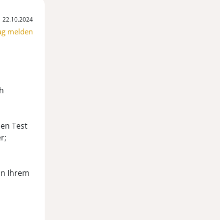
22.10.2024
ag melden
h
nen Test
r;
on Ihrem