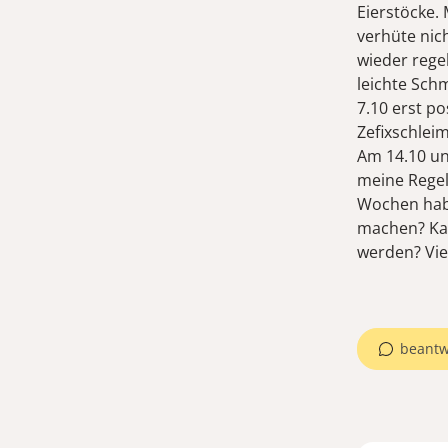
Eierstöcke. 
verhüte nic
wieder rege
leichte Sch
7.10 erst po
Zefixschlei
Am 14.10 un
meine Regel 
Wochen hab 
machen? Kan
werden? Vie
beantw