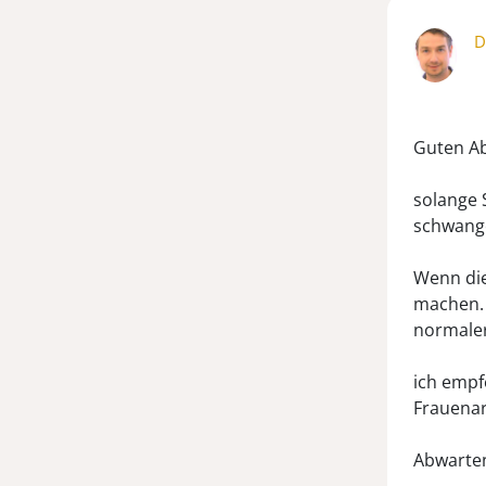
D
Guten A
solange 
schwang
Wenn die
machen. 
normaler
ich empf
Frauenar
Abwarte