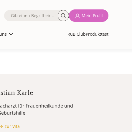
Fulltext
Mein Profil
search
uns
RuB Club
Produkttest
stian
Karle
acharzt für Frauenheilkunde und
eburtshilfe
zur Vita