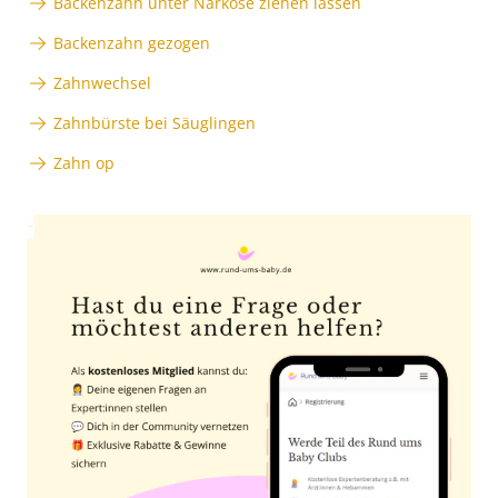
Backenzahn unter Narkose ziehen lassen
Backenzahn gezogen
Zahnwechsel
Zahnbürste bei Säuglingen
Zahn op
Anzeige