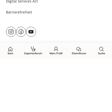
Digital Services Act
Barrierefreiheit
Besuche
@rund.ums.baby
facebook.com/rundumsbaby.de
youtube.com/@rundumsbaby_
uns
auf:
Start
Expertenforum
Mein Profil
Elternforum
Suche
Öffne Privacy-Manager