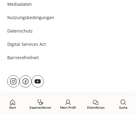
Mediadaten
Nutzungsbedingungen
Datenschutz
Digital Services Act
Barrierefreiheit
Besuche
@rund.ums.baby
facebook.com/rundumsbaby.de
youtube.com/@rundumsbaby_
uns
auf:
Start
Expertenforum
Mein Profil
Elternforum
Suche
Öffne Privacy-Manager