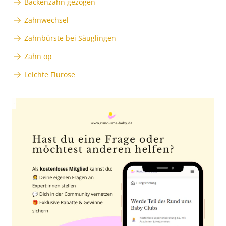
Backenzahn gezogen
Zahnwechsel
Zahnbürste bei Säuglingen
Zahn op
Leichte Flurose
Anzeige