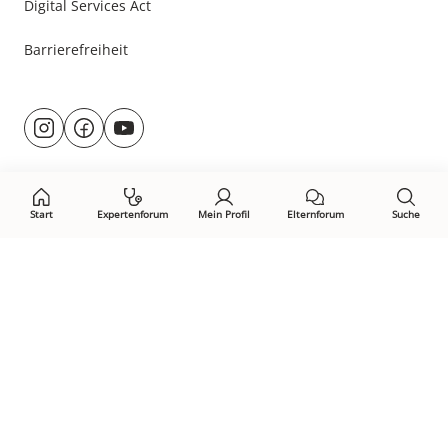
Digital Services Act
Barrierefreiheit
Besuche
@rund.ums.baby
facebook.com/rundumsbaby.de
youtube.com/@rundumsbaby_
uns
auf:
Start
Expertenforum
Mein Profil
Elternforum
Suche
Öffne Privacy-Manager