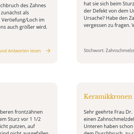
hat sie sich beim Stur
rchbruch des Zahnes
der Defekt von dem Unf
 zunächst als
Ursache? Habe den Zah
s Vertiefung/Loch im
vergessen zu fragen. Vi
ens auch größer wird.
Stichwort: Zahnschmelz
und Antworten lesen
Keramikkronen 
oberen frontzähnen
Sehr geehrte Frau Dr. 
em Sturz vor 1 1/2
einen Zahnschmelzdefe
icht putzen, auf
Unteren haben schon se
ind nicht ausgefallen,
dem Durchbruch, zu c