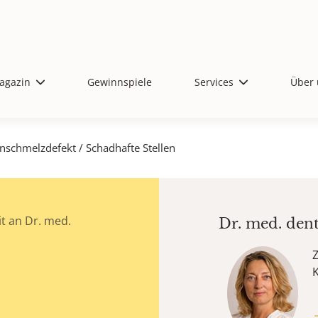
agazin
Gewinnspiele
Services
Über 
nschmelzdefekt / Schadhafte Stellen
t an Dr. med.
Dr. med. den
Z