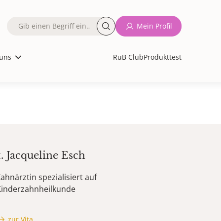
Fulltext
Mein Profil
search
uns
RuB Club
Produkttest
t.
Jacqueline
Esch
ahnärztin spezialisiert auf
Kinderzahnheilkunde
zur Vita