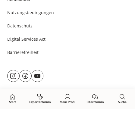
Nutzungsbedingungen
Datenschutz
Digital Services Act
Barrierefreiheit
Besuche
@rund.ums.baby
facebook.com/rundumsbaby.de
youtube.com/@rundumsbaby_
uns
auf:
Start
Expertenforum
Mein Profil
Elternforum
Suche
Öffne Privacy-Manager