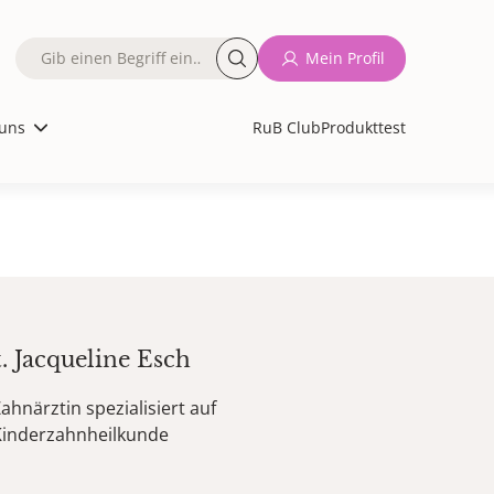
Fulltext
Mein Profil
search
uns
RuB Club
Produkttest
t.
Jacqueline
Esch
ahnärztin spezialisiert auf
Kinderzahnheilkunde