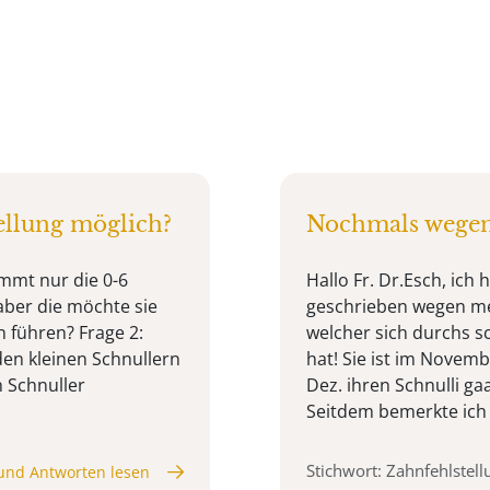
tellung möglich?
Nochmals wegen
immt nur die 0-6
Hallo Fr. Dr.Esch, ic
aber die möchte sie
geschrieben wegen mei
n führen? Frage 2:
welcher sich durchs sc
den kleinen Schnullern
hat! Sie ist im Novem
n Schnuller
Dez. ihren Schnulli g
Seitdem bemerkte ich e
Stichwort: Zahnfehlstell
und Antworten lesen