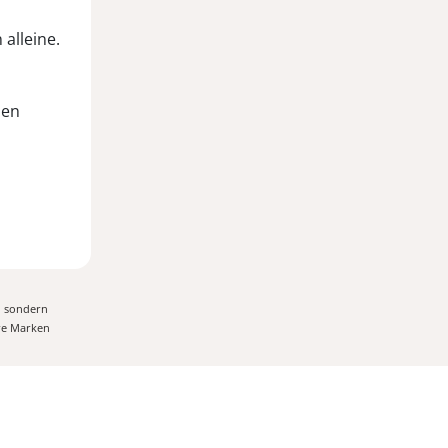
 alleine.
den
, sondern
ere Marken