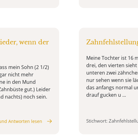
wieder, wenn der
Zahnfehlstellun
Meine Tochter ist 16 
drei, den vierten sieht
dass mein Sohn (2 1/2)
unteren zwei zähnchen
ar nicht mehr
nur sehen wenn sie läc
rne in den Mund
das anfangs normal un
Zahnbüste gut.) Leider
drauf gucken u ...
d nachts) noch sein.
Stichwort: Zahnfehlstell
und Antworten lesen