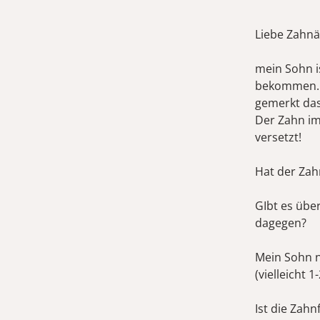
Liebe Zahnä
mein Sohn i
bekommen. D
gemerkt das
Der Zahn im
versetzt!
Hat der Zah
GIbt es übe
dagegen?
Mein Sohn n
(vielleicht 1
Ist die Zahn