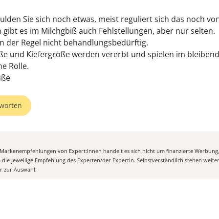
ulden Sie sich noch etwas, meist reguliert sich das noch von
h gibt es im Milchgbiß auch Fehlstellungen, aber nur selten.
 in der Regel nicht behandlungsbedürftig.
e und Kiefergröße werden vererbt und spielen im bleiben
e Rolle.
üße
worten
n Markenempfehlungen von Expert:Innen handelt es sich nicht um finanzierte Werbung
m die jeweilige Empfehlung des Experten/der Expertin. Selbstverständlich stehen weit
er zur Auswahl.