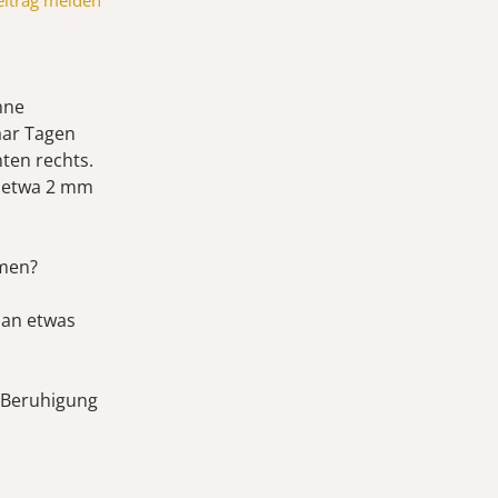
eitrag melden
hne
aar Tagen
ten rechts.
m etwa 2 mm
mmen?
man etwas
 Beruhigung