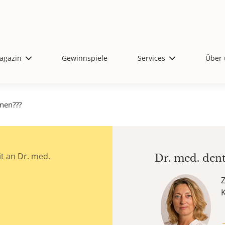
agazin
Gewinnspiele
Services
Über 
nen???
t an Dr. med.
Dr. med. den
Z