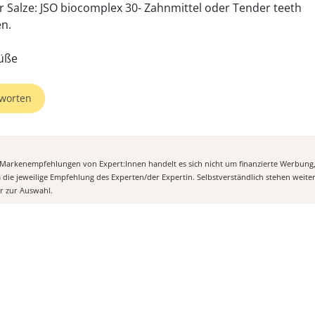
r Salze: JSO biocomplex 30- Zahnmittel oder Tender teeth
n.
üße
worten
n Markenempfehlungen von Expert:Innen handelt es sich nicht um finanzierte Werbung
m die jeweilige Empfehlung des Experten/der Expertin. Selbstverständlich stehen weit
er zur Auswahl.