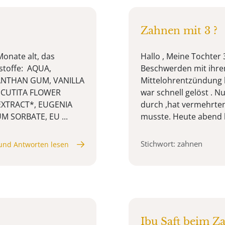
Zahnen mit 3 ?
onate alt, das
Hallo , Meine Tochter 
stoffe: AQUA,
Beschwerden mit ihrem
XANTHAN GUM, VANILLA
Mittelohrentzündung 
ECUTITA FLOWER
war schnell gelöst . Nu
EXTRACT*, EUGENIA
durch ,hat vermehrten
 SORBATE, EU ...
musste. Heute abend hie
Stichwort: zahnen
und Antworten lesen
Ibu Saft beim Z