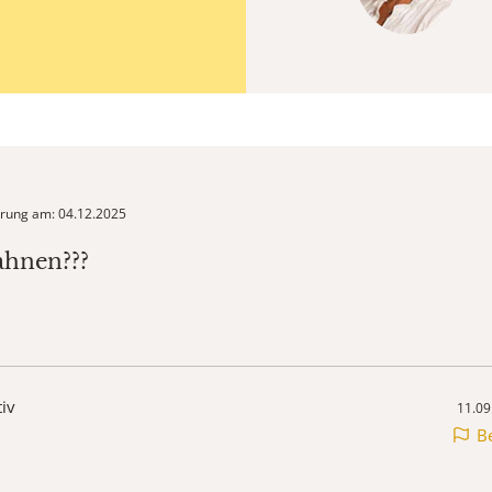
ierung am: 04.12.2025
ahnen???
tiv
11.09
B