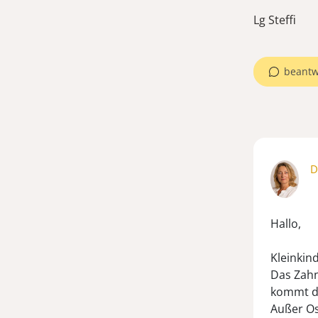
Lg Steffi
beantw
D
Hallo,
Kleinkin
Das Zahn
kommt de
Außer Os