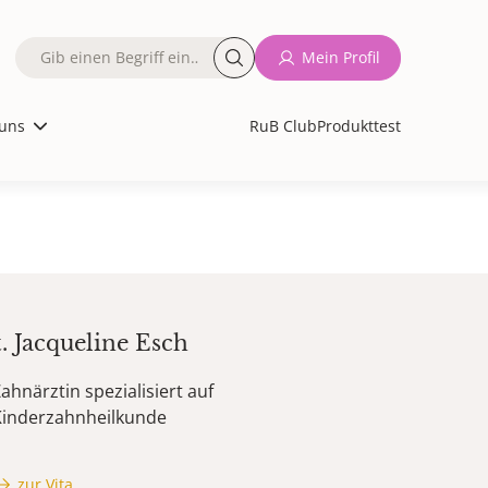
Fulltext
Mein Profil
search
uns
RuB Club
Produkttest
t.
Jacqueline
Esch
ahnärztin spezialisiert auf
Kinderzahnheilkunde
zur Vita