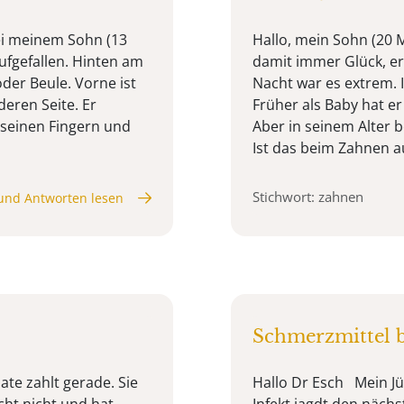
bei meinem Sohn (13
Hallo, mein Sohn (20
fgefallen. Hinten am
damit immer Glück, er
oder Beule. Vorne ist
Nacht war es extrem. I
deren Seite. Er
Früher als Baby hat 
 seinen Fingern und
Aber in seinem Alter 
Ist das beim Zahnen au
Stichwort: zahnen
und Antworten lesen
Schmerzmittel 
te zahlt gerade. Sie
Hallo Dr Esch Mein Jü
cht nicht und hat
Infekt jagdt den näch