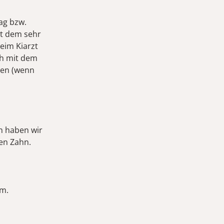
ag bzw.
it dem sehr
eim Kiarzt
ch mit dem
hen (wenn
n haben wir
nen Zahn.
mm.