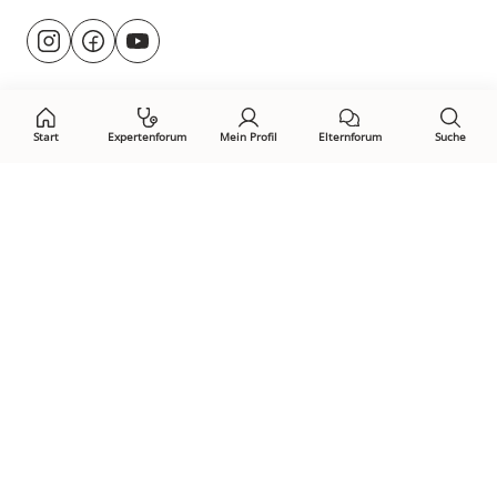
Besuche
@rund.ums.baby
facebook.com/rundumsbaby.de
youtube.com/@rundumsbaby_
uns
auf:
Start
Expertenforum
Mein Profil
Elternforum
Suche
Öffne Privacy-Manager