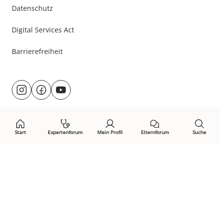
Datenschutz
Digital Services Act
Barrierefreiheit
Besuche
@rund.ums.baby
facebook.com/rundumsbaby.de
youtube.com/@rundumsbaby_
uns
auf:
Start
Expertenforum
Mein Profil
Elternforum
Suche
Öffne Privacy-Manager