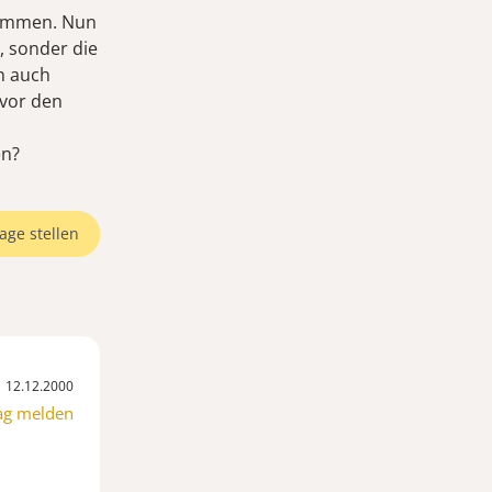
kommen. Nun
, sonder die
n auch
 vor den
en?
age stellen
12.12.2000
ag melden