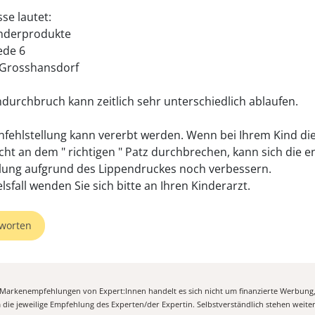
se lautet:
inderprodukte
ede 6
 Grosshansdorf
durchbruch kann zeitlich sehr unterschiedlich ablaufen.
nfehlstellung kann vererbt werden. Wenn bei Ihrem Kind di
cht an dem " richtigen " Patz durchbrechen, kann sich die e
lung aufgrund des Lippendruckes noch verbessern.
lsfall wenden Sie sich bitte an Ihren Kinderarzt.
worten
n Markenempfehlungen von Expert:Innen handelt es sich nicht um finanzierte Werbung
m die jeweilige Empfehlung des Experten/der Expertin. Selbstverständlich stehen weit