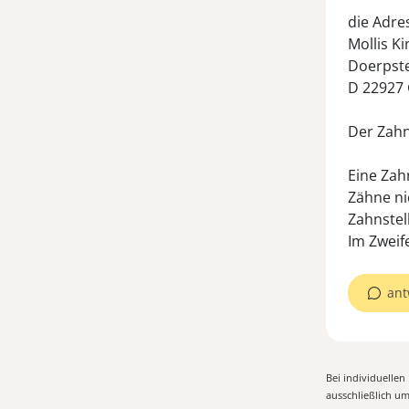
die Adres
Mollis K
Doerpst
D 22927
Der Zahn
Eine Zah
Zähne ni
Zahnstel
Im Zweife
ant
Bei individuelle
ausschließlich u