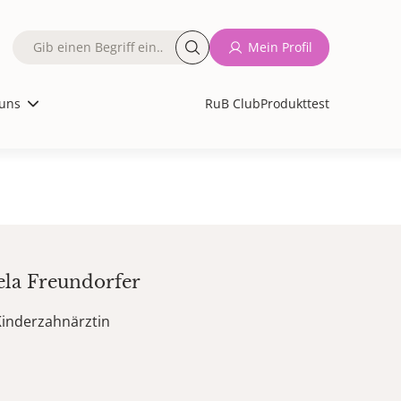
Fulltext
Mein Profil
search
uns
RuB Club
Produkttest
ela
Freundorfer
Kinderzahnärztin