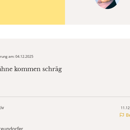
ierung am: 04.12.2025
Zähne kommen schräg
tiv
11.12
B
Freundorfer,