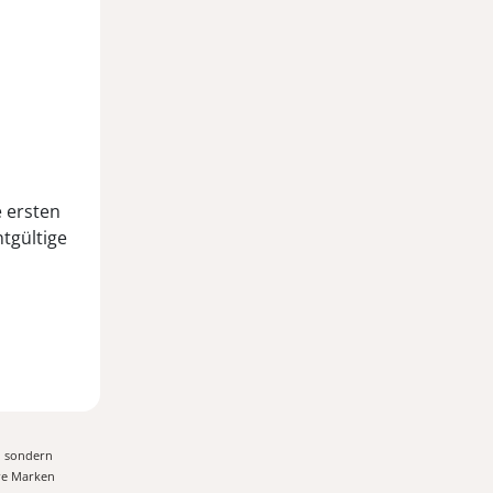
e ersten
ntgültige
, sondern
ere Marken