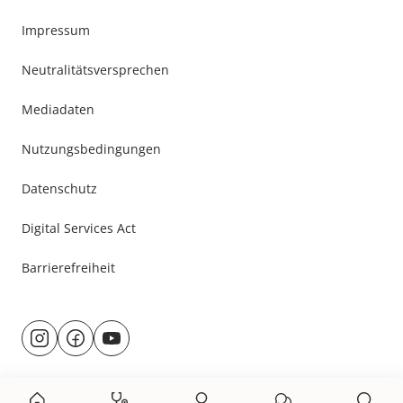
Impressum
Neutralitätsversprechen
Mediadaten
Nutzungsbedingungen
Datenschutz
Digital Services Act
Barrierefreiheit
Besuche
@rund.ums.baby
facebook.com/rundumsbaby.de
youtube.com/@rundumsbaby_
uns
auf: