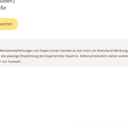
ulden;)
üße
worten
n Markenempfehlungen von Expert:Innen handelt es sich nicht um finanzierte Werbung
m die jeweilige Empfehlung des Experten/der Expertin. Selbstverständlich stehen weit
er zur Auswahl.