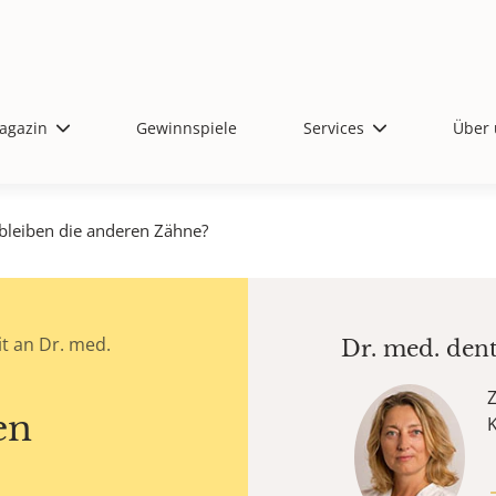
agazin
Gewinnspiele
Services
Über 
bleiben die anderen Zähne?
t an Dr. med.
Dr. med. den
Z
en