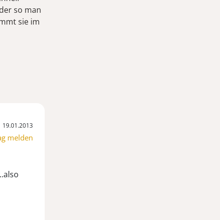
 oder so man
mmt sie im
19.01.2013
ag melden
.also