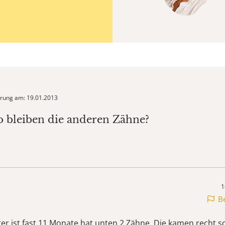
ierung am: 19.01.2013
o bleiben die anderen Zähne?
1
B
er ist fast 11 Monate hat unten 2 Zähne. Die kamen recht s