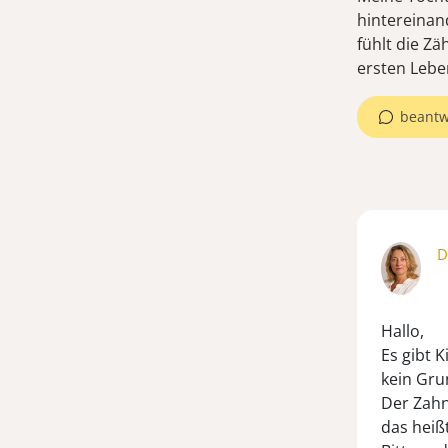
hintereinan
fühlt die Z
ersten Lebe
beantw
D
Hallo,
Es gibt 
kein Gru
Der Zahn
das heiß