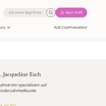
Fulltext
Mein Profil
search
uns
RuB Club
Produkttest
t.
Jacqueline
Esch
ahnärztin spezialisiert auf
Kinderzahnheilkunde
zur Vita