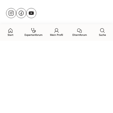
Besuche
@rund.ums.baby
facebook.com/rundumsbaby.de
youtube.com/@rundumsbaby_
uns
auf:
Start
Expertenforum
Mein Profil
Elternforum
Suche
Öffne Privacy-Manager