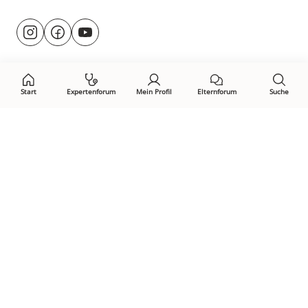
Besuche
@rund.ums.baby
facebook.com/rundumsbaby.de
youtube.com/@rundumsbaby_
uns
auf:
Start
Expertenforum
Mein Profil
Elternforum
Suche
Öffne Privacy-Manager