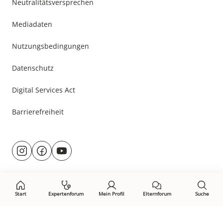
Neutralitätsversprechen
Mediadaten
Nutzungsbedingungen
Datenschutz
Digital Services Act
Barrierefreiheit
Besuche
@rund.ums.baby
facebook.com/rundumsbaby.de
youtube.com/@rundumsbaby_
uns
auf:
Start
Expertenforum
Mein Profil
Elternforum
Suche
Öffne Privacy-Manager