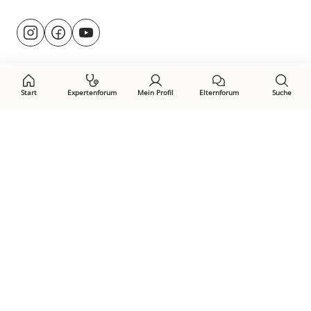
Besuche
@rund.ums.baby
facebook.com/rundumsbaby.de
youtube.com/@rundumsbaby_
uns
auf:
Start
Expertenforum
Mein Profil
Elternforum
Suche
Öffne Privacy-Manager