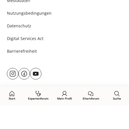
Mediadaten
Nutzungsbedingungen
Datenschutz
Digital Services Act
Barrierefreiheit
Besuche
@rund.ums.baby
facebook.com/rundumsbaby.de
youtube.com/@rundumsbaby_
uns
auf:
Start
Expertenforum
Mein Profil
Elternforum
Suche
Öffne Privacy-Manager