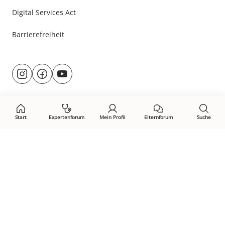
Digital Services Act
Barrierefreiheit
Besuche
@rund.ums.baby
facebook.com/rundumsbaby.de
youtube.com/@rundumsbaby_
uns
auf:
Start
Expertenforum
Mein Profil
Elternforum
Suche
Öffne Privacy-Manager