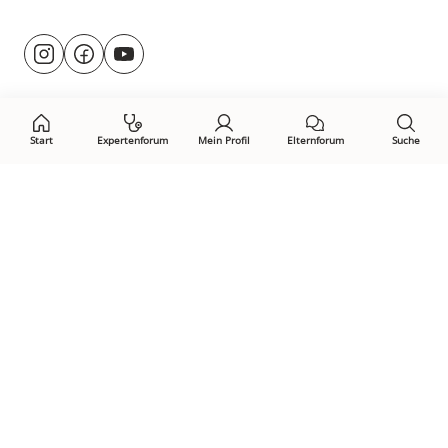
Besuche
@rund.ums.baby
facebook.com/rundumsbaby.de
youtube.com/@rundumsbaby_
uns
auf:
Start
Expertenforum
Mein Profil
Elternforum
Suche
Öffne Privacy-Manager