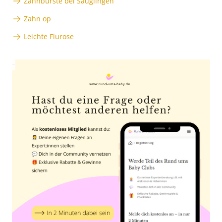
Zahnbürste bei Säuglingen
Zahn op
Leichte Flurose
Anzeige