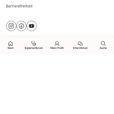
Barrierefreiheit
Besuche
@rund.ums.baby
facebook.com/rundumsbaby.de
youtube.com/@rundumsbaby_
uns
auf:
Start
Expertenforum
Mein Profil
Elternforum
Suche
Öffne Privacy-Manager