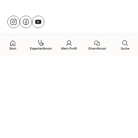
Besuche
@rund.ums.baby
facebook.com/rundumsbaby.de
youtube.com/@rundumsbaby_
uns
auf:
Start
Expertenforum
Mein Profil
Elternforum
Suche
Öffne Privacy-Manager