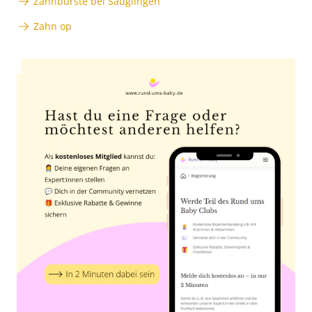
Zahnbürste bei Säuglingen
Zahn op
Anzeige