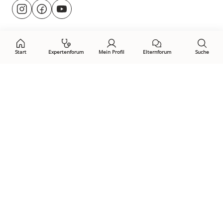
Besuche
@rund.ums.baby
facebook.com/rundumsbaby.de
youtube.com/@rundumsbaby_
uns
auf:
Start
Expertenforum
Mein Profil
Elternforum
Suche
Öffne Privacy-Manager