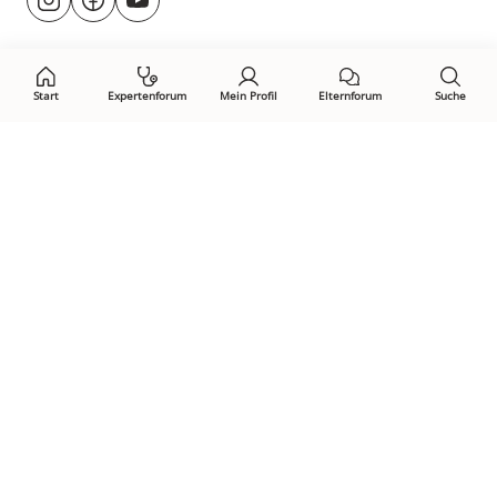
@rund.ums.baby
facebook.com/rundumsbaby.de
youtube.com/@rundumsbaby_
uns
auf:
Start
Expertenforum
Mein Profil
Elternforum
Suche
Öffne Privacy-Manager