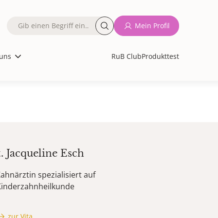
Fulltext
Mein Profil
search
uns
RuB Club
Produkttest
t.
Jacqueline
Esch
ahnärztin spezialisiert auf
Kinderzahnheilkunde
zur Vita