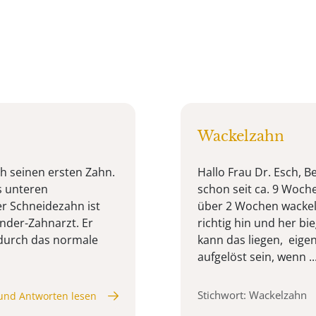
Wackelzahn
üh seinen ersten Zahn.
Hallo Frau Dr. Esch, B
s unteren
schon seit ca. 9 Woch
r Schneidezahn ist
über 2 Wochen wackelt
inder-Zahnarzt. Er
richtig hin und her bi
s durch das normale
kann das liegen, eige
aufgelöst sein, wenn ..
Stichwort: Wackelzahn
und Antworten lesen