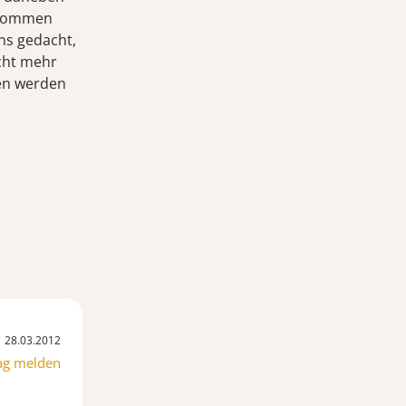
gekommen
ns gedacht,
cht mehr
gen werden
28.03.2012
ag melden