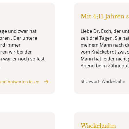
Mit 4;11 Jahren
rage und zwar hat
Liebe Dr. Esch, der u
oren . Der untere
seit drei Tagen. Sie h
wird immer
meinem Mann nach dem
ren wir bei der
vom Knäckebrot zwisc
h war er noch so fest
Mann hat leider nicht
.
Abend beim Zähneputz
Stichwort: Wackelzahn
und Antworten lesen
Wackelzahn