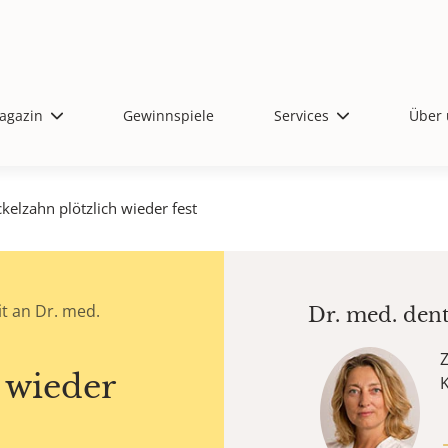
agazin
Gewinnspiele
Services
Über 
kelzahn plötzlich wieder fest
t an Dr. med.
Dr. med. den
Z
 wieder