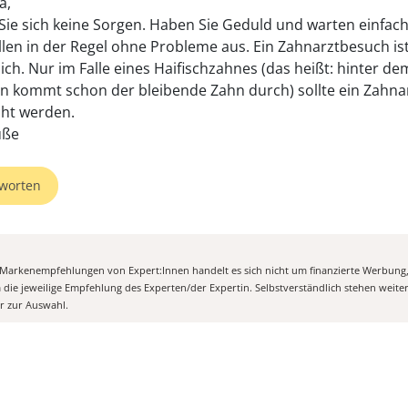
a,
ie sich keine Sorgen. Haben Sie Geduld und warten einfach
llen in der Regel ohne Probleme aus. Ein Zahnarztbesuch ist
ich. Nur im Falle eines Haifischzahnes (das heißt: hinter de
n kommt schon der bleibende Zahn durch) sollte ein Zahna
ht werden.
üße
worten
n Markenempfehlungen von Expert:Innen handelt es sich nicht um finanzierte Werbung
m die jeweilige Empfehlung des Experten/der Expertin. Selbstverständlich stehen weit
er zur Auswahl.