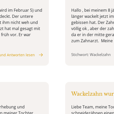
(wird im Februar 5) und
Hallo , bei meinem 8 
deckt. Der untere
länger wackelt jetzt i
ut ihm nicht weh und
gebissen hat. Der Zahn
zt hat mal gesagt mit
völlig ok , aber der z
 früh vor. Er war
da er in der mitte ge
zum Zahnarzt. Meine .
Stichwort: Wackelzahn
und Antworten lesen
Wackelzahn wurd
Erhebung und
Liebe Team, meine Toc
n meiner Tochter
schneidezähnen einen 