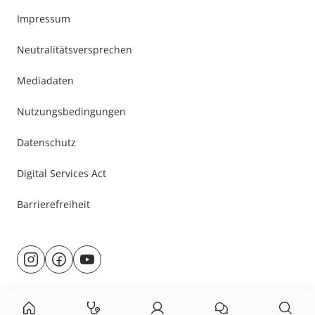
Impressum
Neutralitätsversprechen
Mediadaten
Nutzungsbedingungen
Datenschutz
Digital Services Act
Barrierefreiheit
Besuche
@rund.ums.baby
facebook.com/rundumsbaby.de
youtube.com/@rundumsbaby_
uns
auf: