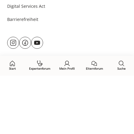
Digital Services Act
Barrierefreiheit
Besuche
@rund.ums.baby
facebook.com/rundumsbaby.de
youtube.com/@rundumsbaby_
uns
auf:
Start
Expertenforum
Mein Profil
Elternforum
Suche
Öffne Privacy-Manager