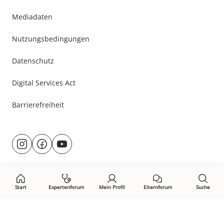
Mediadaten
Nutzungsbedingungen
Datenschutz
Digital Services Act
Barrierefreiheit
Besuche
@rund.ums.baby
facebook.com/rundumsbaby.de
youtube.com/@rundumsbaby_
uns
auf:
Start
Expertenforum
Mein Profil
Elternforum
Suche
Öffne Privacy-Manager