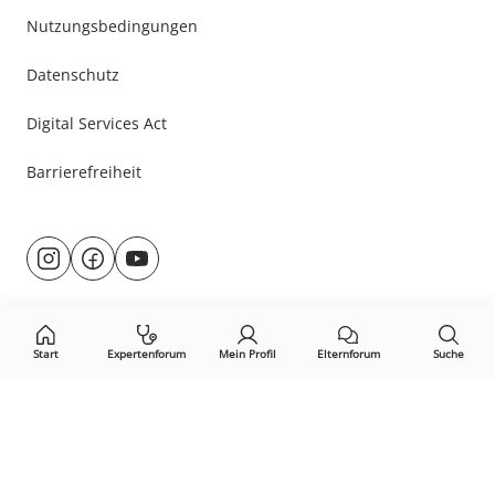
Nutzungsbedingungen
Datenschutz
Digital Services Act
Barrierefreiheit
Besuche
@rund.ums.baby
facebook.com/rundumsbaby.de
youtube.com/@rundumsbaby_
uns
auf:
Start
Expertenforum
Mein Profil
Elternforum
Suche
Öffne Privacy-Manager