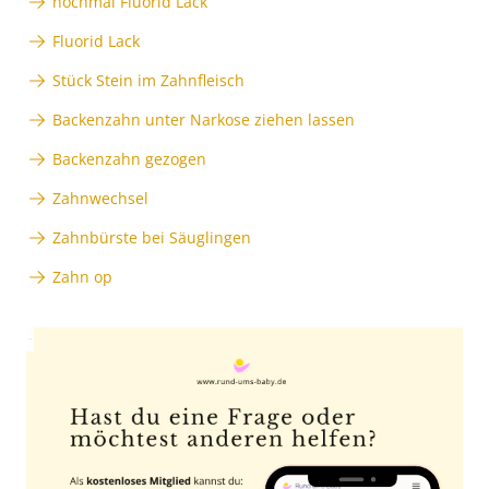
nochmal Fluorid Lack
Fluorid Lack
Stück Stein im Zahnfleisch
Backenzahn unter Narkose ziehen lassen
Backenzahn gezogen
Zahnwechsel
Zahnbürste bei Säuglingen
Zahn op
Anzeige