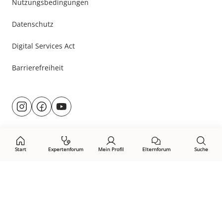
Nutzungsbedingungen
Datenschutz
Digital Services Act
Barrierefreiheit
Besuche
@rund.ums.baby
facebook.com/rundumsbaby.de
youtube.com/@rundumsbaby_
uns
auf:
Start
Expertenforum
Mein Profil
Elternforum
Suche
Öffne Privacy-Manager