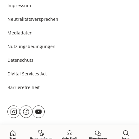
Impressum
Neutralitätsversprechen
Mediadaten
Nutzungsbedingungen
Datenschutz
Digital Services Act
Barrierefreiheit
Besuche
@rund.ums.baby
facebook.com/rundumsbaby.de
youtube.com/@rundumsbaby_
uns
auf:
Start
Expertenforum
Mein Profil
Elternforum
Suche