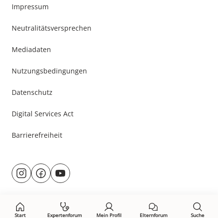
Impressum
Neutralitätsversprechen
Mediadaten
Nutzungsbedingungen
Datenschutz
Digital Services Act
Barrierefreiheit
Besuche
@rund.ums.baby
facebook.com/rundumsbaby.de
youtube.com/@rundumsbaby_
uns
auf:
Start
Expertenforum
Mein Profil
Elternforum
Suche