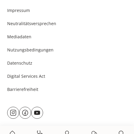
Impressum
Neutralitätsversprechen
Mediadaten
Nutzungsbedingungen
Datenschutz
Digital Services Act
Barrierefreiheit
Besuche
@rund.ums.baby
facebook.com/rundumsbaby.de
youtube.com/@rundumsbaby_
uns
auf: