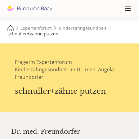
Hauptna
≡
Expertenforum
Kinderzahngesundheit
Werde Teil des Rund ums Baby Clubs
schnuller+zähne putzen
Kostenlose Expertenberatung z.B. mit Ärzt:innen
‍👩‍⚕️‍
& Hebammen
💬
Vernetze dich in der Community
Frage im Expertenforum
Kinderzahngesundheit an Dr. med. Angela
🎁
Exklusive Rabatte, Gewinnspiele & Checklisten
Freundorfer:
schnuller+zähne putzen
Account erstellen oder einloggen
Dr. med.
Freundorfer