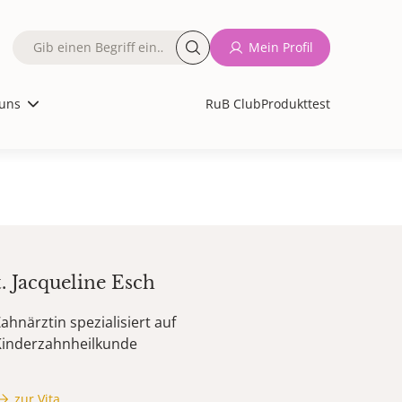
Fulltext
Mein Profil
search
uns
RuB Club
Produkttest
t.
Jacqueline
Esch
ahnärztin spezialisiert auf
Kinderzahnheilkunde
zur Vita