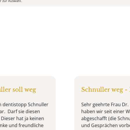
er zur Auswahl.
ller soll weg
Schnuller weg -
n dentistopp Schnuller
Sehr geehrte Frau Dr.
ar. Darf sie diesen
haben wir seit einer W
ieser hat ja keinen
abgeschafft (die Schn
anke und freundliche
und Gesprächen vorber