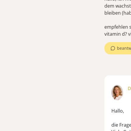
dem wachstu
bleiben (ha
empfehlen s
vitamin d? 
beantw
D
Hallo,
die Frag