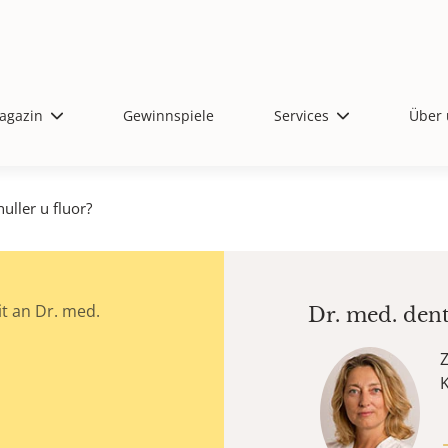
agazin
Gewinnspiele
Services
Über 
uller u fluor?
t an Dr. med.
Dr. med. den
Z