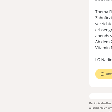
Thema Fl
Zahnärzt
verzicht
erbsengr
abends v
Ab dem 2
Vitamin 
LG Nadi
ant
Bei individuelle
ausschließlich u