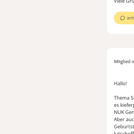
Viele Gr
ant
Mitglied i
Hallo!
Thema Sch
es kiefe
NUK Geni
Aber auc
Geburtst
lutschof