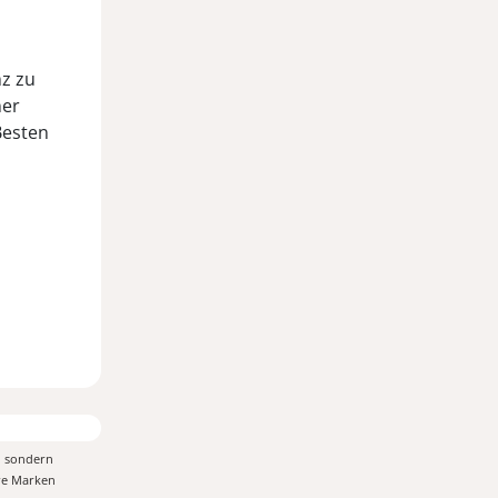
nz zu
ner
Besten
, sondern
ere Marken