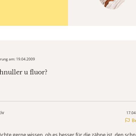
ierung am: 19.04.2009
hnuller u fluor?
tiv
17.04
B
öchte gerne wissen, ob es besser für die zähne ist, den schn