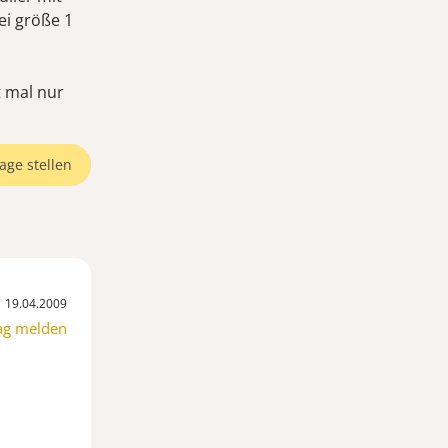
i größe 1
t mal nur
age stellen
19.04.2009
ag melden