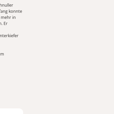
hnuller
nfang konnte
t mehr in
. Er
nterkiefer
orm