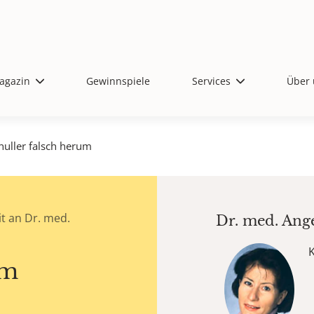
agazin
Gewinnspiele
Services
Über 
nuller falsch herum
t an Dr. med.
Dr. med.
Ang
um