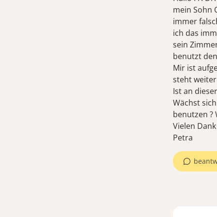
mein Sohn Ol
immer falsc
ich das imm
sein Zimmer
benutzt den
Mir ist aufg
steht weiter
Ist an diese
Wächst sich
benutzen ? 
Vielen Dank
beantw