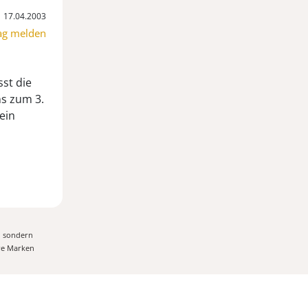
17.04.2003
ag melden
sst die
ns zum 3.
ein
, sondern
ere Marken