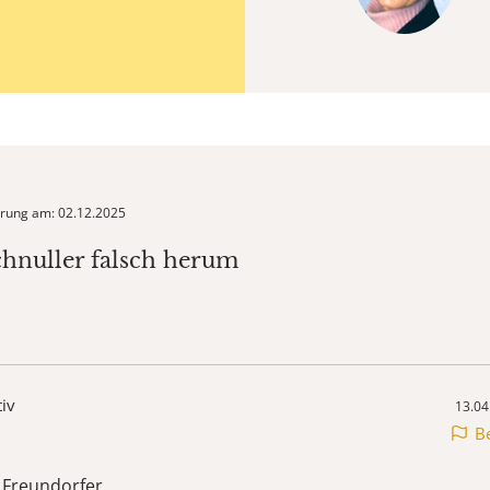
ierung am: 02.12.2025
chnuller falsch herum
tiv
13.04
B
. Freundorfer,