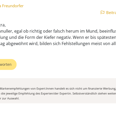
a Freundorfer
Beitr
ra,
hnuller, egal ob richtig oder falsch herum im Mund, beeinflu
lung und die Form der Kiefer negativ. Wenn er bis späteste
ag abgewöhnt wird, bilden sich Fehlstellungen meist von all
worten
n Markenempfehlungen von Expert:Innen handelt es sich nicht um finanzierte Werbung
m die jeweilige Empfehlung des Experten/der Expertin. Selbstverständlich stehen weit
er zur Auswahl.