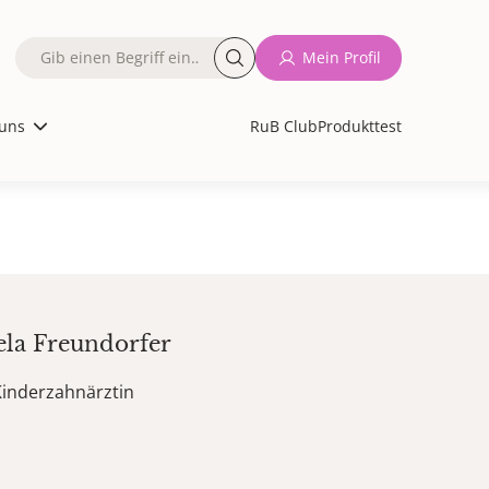
Fulltext
Mein Profil
search
uns
RuB Club
Produkttest
ela
Freundorfer
Kinderzahnärztin