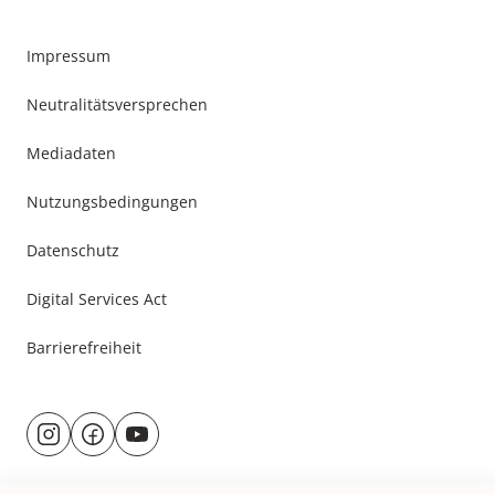
Impressum
Neutralitätsversprechen
Mediadaten
Nutzungsbedingungen
Datenschutz
Digital Services Act
Barrierefreiheit
Besuche
@rund.ums.baby
facebook.com/rundumsbaby.de
youtube.com/@rundumsbaby_
uns
auf: