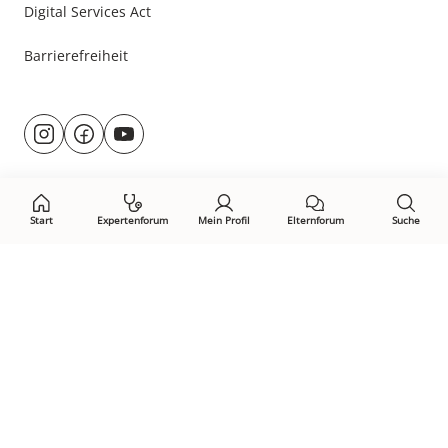
Digital Services Act
Barrierefreiheit
Besuche
@rund.ums.baby
facebook.com/rundumsbaby.de
youtube.com/@rundumsbaby_
uns
auf:
Start
Expertenforum
Mein Profil
Elternforum
Suche
Öffne Privacy-Manager