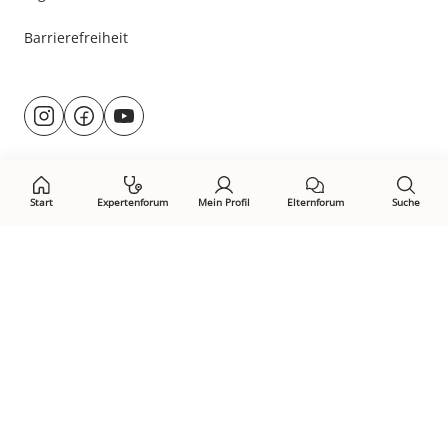
Barrierefreiheit
Besuche
@rund.ums.baby
facebook.com/rundumsbaby.de
youtube.com/@rundumsbaby_
uns
auf:
Start
Expertenforum
Mein Profil
Elternforum
Suche
Öffne Privacy-Manager