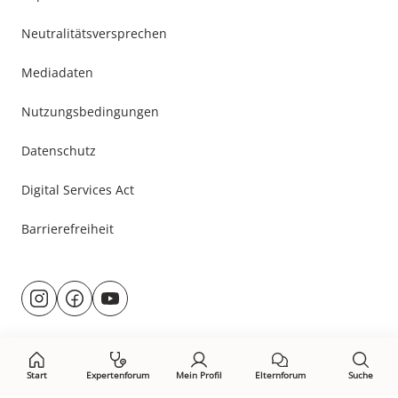
Neutralitätsversprechen
Mediadaten
Nutzungsbedingungen
Datenschutz
Digital Services Act
Barrierefreiheit
Besuche
@rund.ums.baby
facebook.com/rundumsbaby.de
youtube.com/@rundumsbaby_
uns
auf:
Start
Expertenforum
Mein Profil
Elternforum
Suche