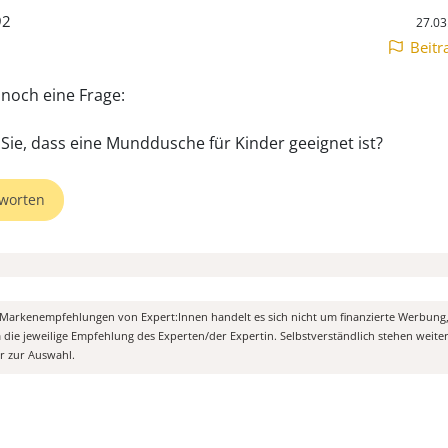
92
27.03
Beitr
 noch eine Frage:
Sie, dass eine Munddusche für Kinder geeignet ist?
worten
n Markenempfehlungen von Expert:Innen handelt es sich nicht um finanzierte Werbung
m die jeweilige Empfehlung des Experten/der Expertin. Selbstverständlich stehen weit
er zur Auswahl.