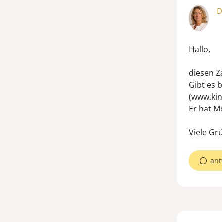
D
Hallo,
diesen Z
Gibt es 
(www.kin
Er hat M
Viele Gr
ant