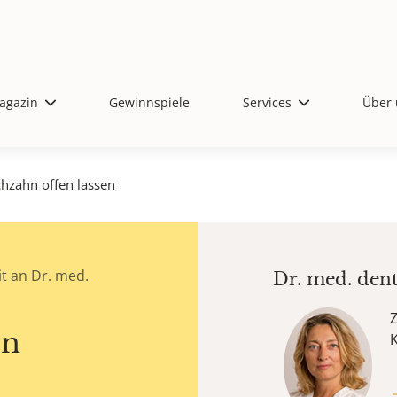
agazin
Gewinnspiele
Services
Über 
chzahn offen lassen
t an Dr. med.
Dr. med. den
Z
en