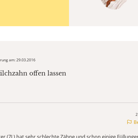
ierung am: 29.03.2016
ilchzahn offen lassen
2
B
er (7J.) hat sehr schlechte Zähne und schon einige Füllunge