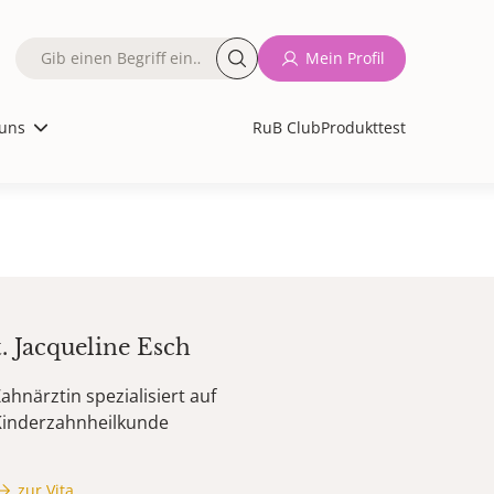
Fulltext
Mein Profil
search
uns
RuB Club
Produkttest
t.
Jacqueline
Esch
ahnärztin spezialisiert auf
Kinderzahnheilkunde
zur Vita