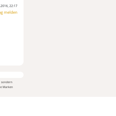
.2016, 22:17
ag melden
, sondern
ere Marken