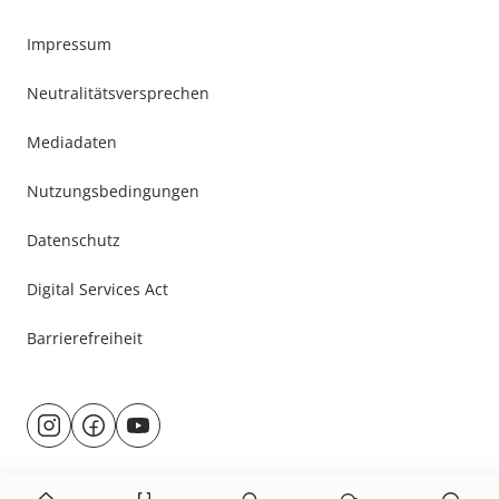
Impressum
Neutralitätsversprechen
Mediadaten
Nutzungsbedingungen
Datenschutz
Digital Services Act
Barrierefreiheit
Besuche
@rund.ums.baby
facebook.com/rundumsbaby.de
youtube.com/@rundumsbaby_
uns
auf: