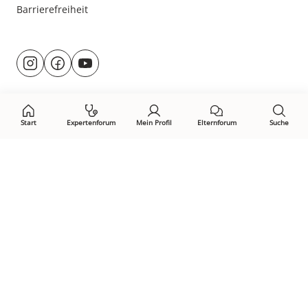
Barrierefreiheit
Besuche
@rund.ums.baby
facebook.com/rundumsbaby.de
youtube.com/@rundumsbaby_
uns
auf:
Start
Expertenforum
Mein Profil
Elternforum
Suche
Öffne Privacy-Manager