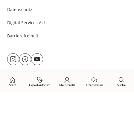
Datenschutz
Digital Services Act
Barrierefreiheit
Besuche
@rund.ums.baby
facebook.com/rundumsbaby.de
youtube.com/@rundumsbaby_
uns
auf:
Start
Expertenforum
Mein Profil
Elternforum
Suche
Öffne Privacy-Manager