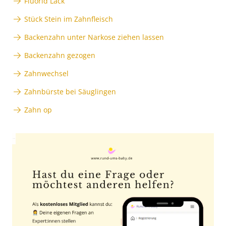
Fluorid Lack
Stück Stein im Zahnfleisch
Backenzahn unter Narkose ziehen lassen
Backenzahn gezogen
Zahnwechsel
Zahnbürste bei Säuglingen
Zahn op
Anzeige