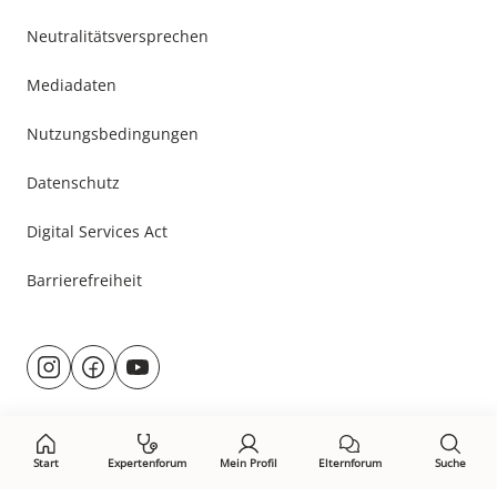
Neutralitätsversprechen
Mediadaten
Nutzungsbedingungen
Datenschutz
Digital Services Act
Barrierefreiheit
Besuche
@rund.ums.baby
facebook.com/rundumsbaby.de
youtube.com/@rundumsbaby_
uns
auf:
Start
Expertenforum
Mein Profil
Elternforum
Suche